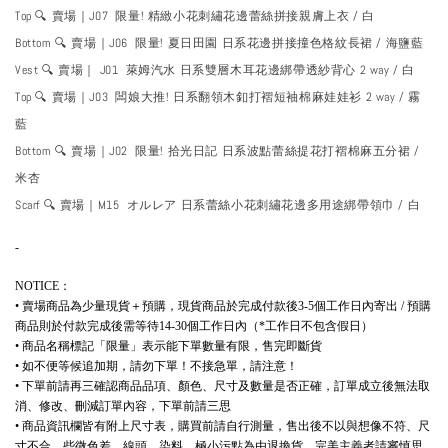
Top 🔍 賣場｜J07 限量! 精緻小花刺繡花邊蕾絲拼接親膚上衣 / 白
Bottom 🔍 賣場｜J06 限量! 夏日田園 日系花邊拼接撞色格紋長裙 / 海鹽藍
Vest 🔍 賣場｜ J01 萊姆汽水 日系雙層木耳花邊綁帶透紗背心 2 way / 白
Top 🔍 賣場｜J03 闆娘大推! 日系翻領木釦打褶短袖棉麻娃娃衫 2 way / 霧
藍
Bottom 🔍 賣場｜J02 限量! 拾光日記 日系波點蕾絲提花打褶棉麻五分裙 /
米杏
Scarf 🔍 賣場｜M15 オルレア 日系蕾絲小花刺繡花邊多用途綁帶領巾 / 白
-
：
NOTICE
賣場商品為少量現貨＋預購，現貨商品於完成付款後
個工作日內寄出
預購
•
3-5
/
商品則於付款完成後需等待
個工作日內（
工作日不包含假日）
14-30
*
商品名稱標記「限量」表示能下單數量有限，售完即斷貨
•
如不便等候追加期，請勿下單！不接急單，請注意！
•
下單前請再三確認商品品項、顏色、尺寸及數量是否正確，訂單成立後無法取
•
消、修改、刪減訂單內容，下單前請三思
商品資訊欄皆有附上尺寸表，購買前請自行測量，售出後不以與想像不符、尺
•
寸不合、些微色差、線頭、染料、極小污點為由退換貨，完美主義者請審慎思