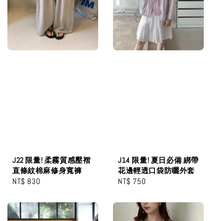
J22 限量! 柔霧質感壓褶
J14 限量! 夏日必備 綁帶
直條紋棉麻修身寬褲
花邊輕透口袋防曬外套
Regular
NT$ 830
Regular
NT$ 750
price
price