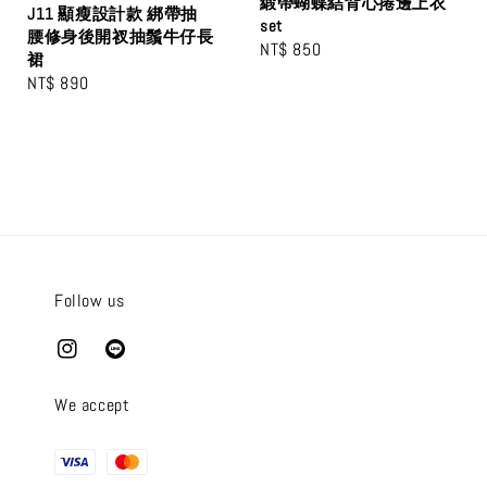
緞帶蝴蝶結背心捲邊上衣
J11 顯瘦設計款 綁帶抽
set
腰修身後開衩抽鬚牛仔長
Regular
NT$ 850
裙
price
Regular
NT$ 890
price
Follow us
We accept