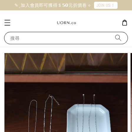
JOIN US！
✎ ̼ 加入會員即可獲得＄𝟱𝟬元折價卷 ⟡
搜尋