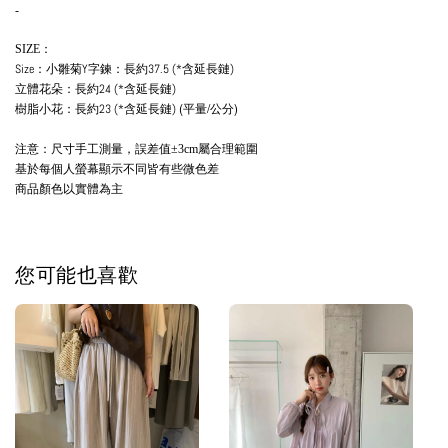
-
SIZE：
Size：小雛菊Y字鍊：長約37.5 (*含延長鏈)
立體花朵：長約24 (*含延長鏈)
(平量/公分)
樹脂小花：長約23 (*含延長鏈)
注意：尺寸手工測量，誤差值
屬合理範圍
±3cm
基於每個人螢幕顯示不同皆有些微色差
商品顏色以實體為主
您可能也喜歡