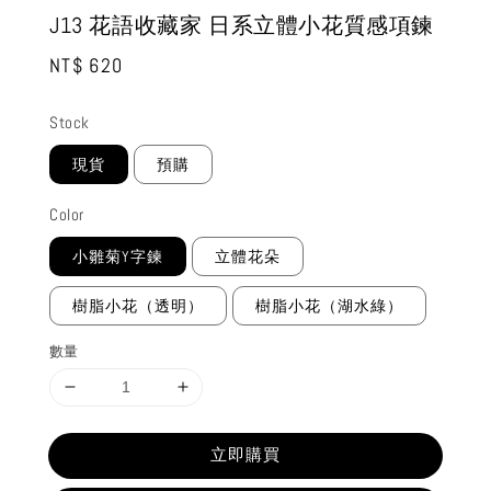
J13 花語收藏家 日系立體小花質感項鍊
Regular
NT$ 620
price
Stock
現貨
預購
Color
小雛菊Y字鍊
立體花朵
樹脂小花（透明）
樹脂小花（湖水綠）
數量
立即購買