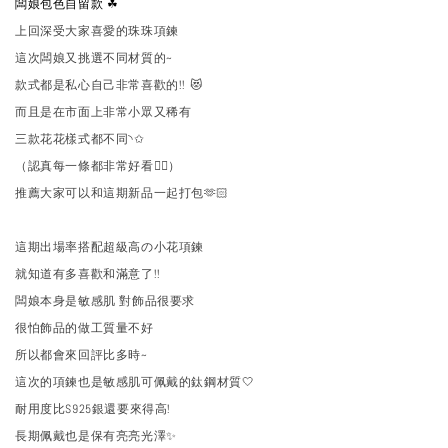
闆娘包色自留款 ☘︎
上回深受大家喜愛的珠珠項鍊
這次闆娘又挑選不同材質的~
款式都是私心自己非常喜歡的!! 😻
而且是在市面上非常小眾又稀有
三款花花樣式都不同◝✩
（認真每一條都非常好看❤️‍🔥）
推薦大家可以和這期新品一起打包🫶🏻
這期出場率搭配超級高の小花項鍊
就知道有多喜歡和滿意了!!
闆娘本身是敏感肌 對飾品很要求
很怕飾品的做工質量不好
所以都會來回評比多時~
這次的項鍊也是敏感肌可佩戴的鈦鋼材質🤍
耐用度比S925銀還要來得高!
長期佩戴也是保有亮亮光澤✨