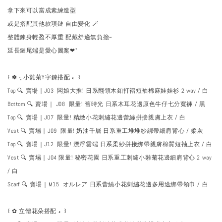
拿下來可以當成素練造型
或是搭配其他款項鏈 自由變化 🪄
整體鍊身輕盈不厚重 配戴舒適無負擔~
延長鏈尾端是愛心圖案❤︎"
꒰ ✽‎ ·̩͙ 小雛菊Y字鍊搭配 𖾞 ꒱
Top 🔍 賣場｜J03 闆娘大推! 日系翻領木釦打褶短袖棉麻娃娃衫 2 way / 白
Bottom 🔍 賣場｜ J08 限量! 舊時光 日系木耳花邊原色牛仔七分寬褲 / 黑
Top 🔍 賣場｜J07 限量! 精緻小花刺繡花邊蕾絲拼接親膚上衣 / 白
Vest 🔍 賣場｜J09 限量! 奶油千層 日系重工堆堆紗綁帶細肩背心 / 柔灰
Top 🔍 賣場｜J12 限量! 漂浮雲端 日系柔紗拼接綁帶親膚棉質短袖上衣 / 白
Vest 🔍 賣場｜J04 限量! 秘密花園 日系重工刺繡小雛菊花邊細肩背心 2 way
/ 白
Scarf 🔍 賣場｜M15 オルレア 日系蕾絲小花刺繡花邊多用途綁帶領巾 / 白
꒰ ✿ 立體花朵搭配 𖾞 ꒱