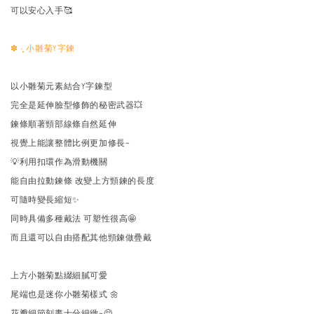
可以安心入手🥰
✽‎ ·̩͙ 小雛菊Y字鍊
以小雛菊元素結合Y字鍊型
完全是延伸臉型修飾的秘密武器💥
鍊條順著頸部線條自然延伸
視覺上能讓整體比例更加修長~
💡利用扣環作為滑動機關
能自由拉動鍊條 改變上方頸鍊的長度
可隨時變長縮短✨
同時具備多種戴法 可塑性很高🤩
而且還可以自由搭配其他頸鍊做疊戴
上方小雛菊點綴細膩可愛
尾端也是迷你小雛菊樣式 🌼
花瓣細節刻畫十分細緻~🥺