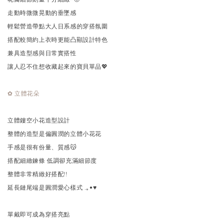
走動時微微晃動的垂墜感
輕鬆營造帶點大人日系感的穿搭氛圍
搭配較簡約上衣時更能凸顯設計特色
兼具造型感與日常實搭性
讓人忍不住想收藏起來的寶貝單品💖
✿ 立體花朵
立體鏤空小花造型設計
整體的造型是偏圓潤的立體小花花
手感是很有份量、質感😽
搭配細緻鍊條 低調卻充滿細節度
整體非常精緻好搭配!!
延長鏈尾端是圓潤愛心樣式 .｡•♥
單戴即可成為穿搭亮點