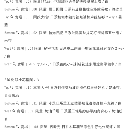
Top 🔍 賣場｜J07 限量! 精緻小花刺繡花邊蕾絲拼接親膚上衣 / 白
Bottom 🔍 賣場｜J06 限量! 夏日田園 日系花邊拼接撞色格紋長裙 / 蜂蜜黃
Top 🔍 賣場｜J03 闆娘大推! 日系翻領木釦打褶短袖棉麻娃娃衫 2 way / 霧
藍
Bottom 🔍 賣場｜J02 限量! 拾光日記 日系波點蕾絲提花打褶棉麻五分裙 /
米杏
Vest 🔍 賣場｜J04 限量! 秘密花園 日系重工刺繡小雛菊花邊細肩背心 2 way
/ 白
Scarf 🔍 賣場｜M15 オルレア 日系蕾絲小花刺繡花邊多用途綁帶領巾 / 白
꒰ ꕤ 樹脂小花搭配 𖾞 ꒱
Top 🔍 賣場｜J10 本期大推! 日系翻領澎袖波點撞色格紋娃娃衫 / 奶油杏、
青蘋果綠
Bottom 🔍 賣場｜J11 限量! 小眾日系重工立體壓褶花邊修身棉麻寬褲 / 白
Vest 🔍 賣場｜J09 限量! 奶油千層 日系重工堆堆紗綁帶細肩背心 / 奶油粉
杏
Bottom 🔍 賣場｜ J08 限量! 舊時光 日系木耳花邊原色牛仔七分寬褲 / 黑