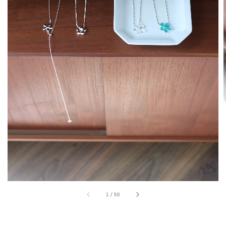
1
/
50