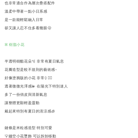
也非常適合作為層次疊搭配件
溫柔中帶著一點小日系感
是一款能輕鬆融入日常
卻又讓人忍不住多看幾眼🫢
ꕤ 樹脂小花
半透明樹酯花朵🫧 非常有夏日氣息
花瓣造型是較不規則的藝術感~
好像塗鴉版的小花 非常Q ✍🏻
透著微微光澤感💫 在陽光下特別迷人
多了一份俏皮與清新氣息
讓整體更顯輕盈靈動
戴起來特別有夏日的清涼感🧊
鏈條是米粒感造型 特別可愛
💡鏤空小花墜飾 可以拆卸移動