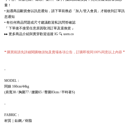
量！
如遇商品斷貨會以訊息通知，請下單前務必「加入
登入會員」才能收到訂單訊
•
/
息通知
有任何商品問題或尺寸建議歡迎私訊問答確認
•
『
下單後不接受任意原因取消訂單及退換貨
』
更多商品介紹與實穿歡迎追蹤
🔍
▸▸
IG
uorn.co
購買前請先詳細閱購物須知及賣場各項公告，訂購即視同
同意以上內容
❝
100%
❞
-
：
MODEL
闆娘
160cm/44kg
肩寬
胸圍
腰圍
臀圍
平時著
(
38 /
77 /
65 /
83cm /
S)
-
：
FABRIC
材質｜鈦鋼／樹脂