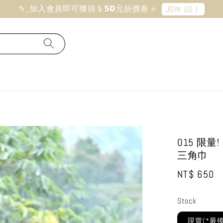
✎ ̼ 加入會員即可獲得＄𝟱𝟬元折價卷 ⟡
JOIN US！
O15 限
三角巾
Regular
NT$ 650
price
Stock
現貨(*最