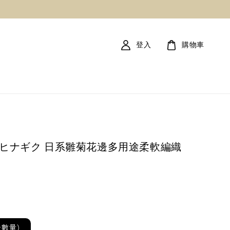
登入
購物車
量! ヒナギク 日系雛菊花邊多用途柔軟編織
後數量)