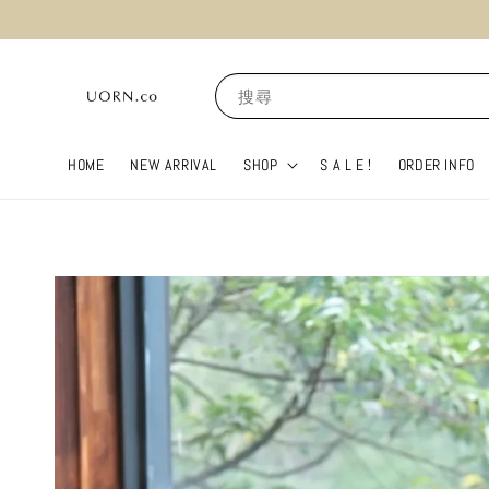
搜尋
HOME
NEW ARRIVAL
SHOP
S A L E !
ORDER INFO