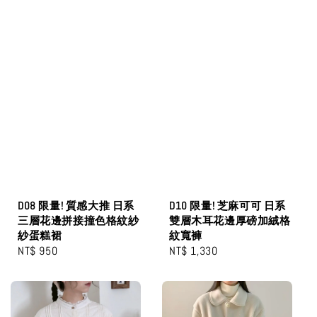
D08 限量! 質感大推 日系
D10 限量! 芝麻可可 日系
三層花邊拼接撞色格紋紗
雙層木耳花邊厚磅加絨格
紗蛋糕裙
紋寬褲
Regular
NT$ 950
Regular
NT$ 1,330
price
price