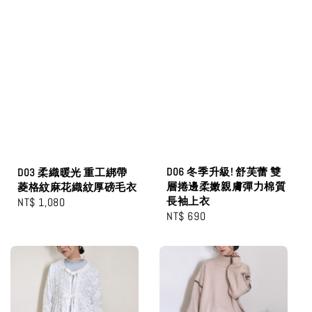
D06 冬季升級! 舒芙蕾 雙
D03 柔織暖光 重工綁帶
層捲邊柔嫩親膚彈力棉質
菱格紋麻花織紋厚磅毛衣
長袖上衣
Regular
NT$ 1,080
Regular
NT$ 690
price
price