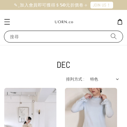
JOIN US！
✎ ̼ 加入會員即可獲得＄𝟱𝟬元折價卷 ⟡
搜尋
DEC
排列方式 :