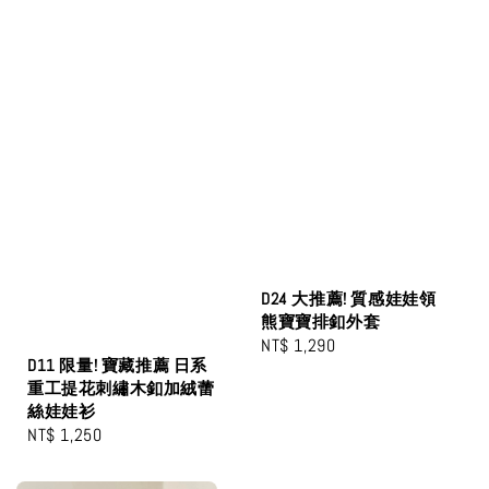
D24 大推薦! 質感娃娃領
熊寶寶排釦外套
Regular
NT$ 1,290
D11 限量! 寶藏推薦 日系
price
重工提花刺繡木釦加絨蕾
絲娃娃衫
Regular
NT$ 1,250
price