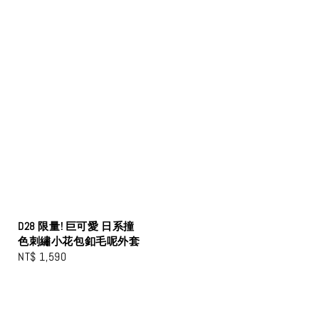
D28 限量! 巨可愛 日系撞
色刺繡小花包釦毛呢外套
Regular
NT$ 1,590
price