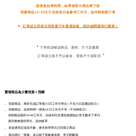
請
留意結單時間，
結單後部分商品將下架
預購商品14~35天不含例假日為參考工作天，急件請斟酌下單
✎ ̼ 
請詳細閱讀再行購買！
訂單成立即表示同意遵守本賣場規範，
❛
下單前請確認商品、顏色、尺寸及數量
❜
訂單成立後不予以修改，更換尺寸或取消
賣場商品為少量現貨＋預購
。
現貨商品：將於完成訂單後
工作天寄出
不含六日及國定假日
3-5日
(
)
。
預購商品：
追加時間一律為14-35工作天不等（不含例假日），
包鞋飾品類約14-40工作天，
自收到付款通知後開始計算天數非下單日，
貨到都會盡快寄出，請勿催單
。
若超過預定追加天數，會先拆單寄出已到貨之商品
。
商品標記「限量」表示能下單數量有限，售完即斷貨