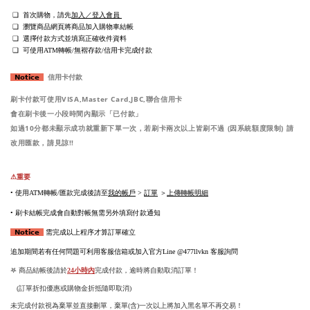
❑
首次購物，請先
加入／登入會員
❑
瀏覽商品網頁將商品加入購物車結帳
❑
選擇付款方式並填寫正確收件資料
❑
可使用ATM轉帳/無褶存款/信用卡完成付款
信用卡付款
  𝗡𝗼𝘁𝗶𝗰𝗲  
刷卡付款可使用VISA,Master Card,JBC,聯合信用卡
會在刷卡後一小段時間內顯示「已付款」
如過10分都未顯示成功就重新下單一次
若刷卡兩次以上皆刷不過 (因系統額度限制) 請
，
改用匯款
請見諒!!
，
⚠︎
重要 
• 
使用ATM轉帳/
匯款完成後請至
我的帳戶
 > 
訂單
 ＞
上傳轉帳明細
• 刷卡結帳完成會自動對帳無需另外填寫付款通知 
  𝗡𝗼𝘁𝗶𝗰𝗲  
需完成以上程序才算訂單確立
追加期間若有任何問題可利用客服信箱或加入官方Line @477llvkn 客服詢問
完成付款，逾時將自動取消訂單！
‪𖤐 商品結帳後請於
24小時內
訂單折扣優惠或購物金折抵隨即取消
(
)
‪未完成付款視為棄單並直接刪單，棄單(含)一次以上將加入黑名單不再交易！