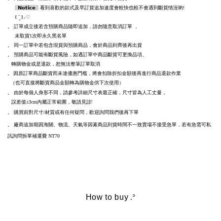
𝗡𝗼𝘁𝗶𝗰𝗲
看到喜歡的款式及早訂貨追加速度會較快也較不會遇到斷貨情況喲!
꒰ ¨̮ ꒱⸝♡
。
訂單成立後若含預購商品隨即追加，請勿隨意取消訂單
，
未取貨1次即永久黑名單
。
同一訂單中若包含現貨與預購商品，會於商品到齊後再出貨
。
預購商品可能有斷貨風險，如遇訂單中商品斷貨可更換品項、
轉購物金或是退款，恕無法整筆訂單取消
。 因原訂單商品斷貨而未達優惠門檻，將會扣除折扣金額後再進行商品退款作業
（也可直接將斷貨商品金額轉為購物金供下次使用）
。
由於每個人身形不同，請參考詳細尺寸表最正確，尺寸皆為人工丈量，
誤差值
內屬正常範圍，敬請見諒!
±3cm
。 購買前對尺寸/材質或有任何疑問，歡迎詢問我們後再下單
。
廠商追加期因海關、物流、天氣等因素商品到貨時間不一致賣場不接受急單
，若有急需可私
訊詢問拆單補運費
NT70
How to buy
.ᐣ