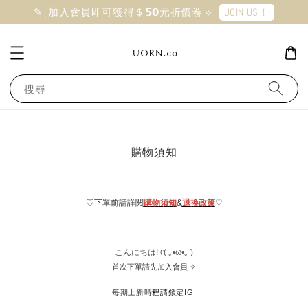
JOIN US！
✎ ̼ 加入會員即可獲得＄𝟱𝟬元折價卷 ⟡
搜尋
購物須知
♡下單前請詳閱
購物須知
&
退換政策
♡
こんにちは! ᡣ( ｡•ω•｡ )
‪首次下單請先加入會員 ✧
每期上新時
程請鎖
定IG