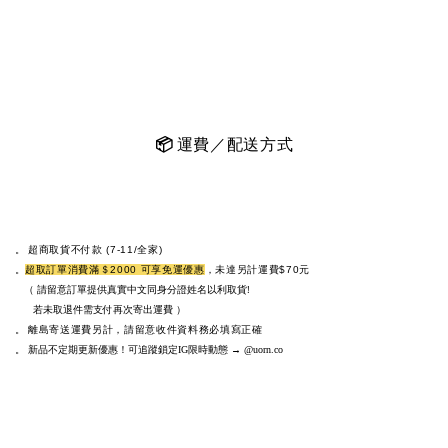
📦
運費／配送方式
。
超商取貨不付款 (7-11/全家)
。
超取訂單消費滿＄2000 可享免運優惠
，未達另計運費$70元
（
請留意訂單提供真實中文同身分證姓名以利取貨!
若未取退件需支付再次寄出運費
）
。
離島寄送運費另計，請留意收件資料務必填寫正確
。
新品不定期更新優惠！可追蹤鎖定
限時動態
IG
→
@uorn.co