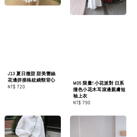
J13 夏日微甜 甜美蕾絲
花邊拼接格紋繞頸背心
M05 限量! 小花派對 日系
Regular
NT$ 720
撞色小花木耳滾邊親膚短
price
袖上衣
Regular
NT$ 790
price