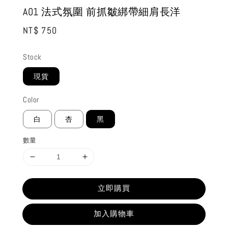
A01 法式氛圍 前抓皺綁帶細肩長洋
Regular
NT$ 750
price
Stock
現貨
Color
白
杏
黑
數量
立即購買
加入購物車