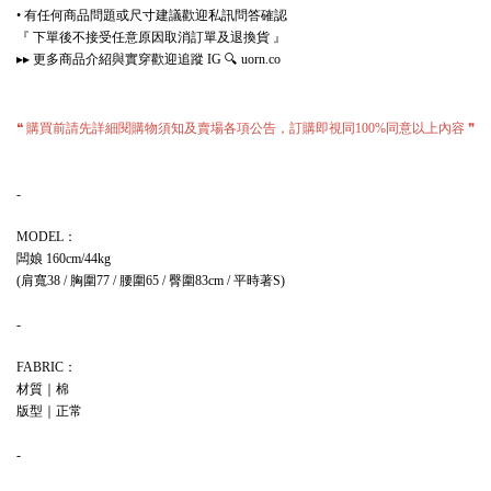
有任何商品問題或尺寸建議歡迎私訊問答確認
•
『
下單後不接受任意原因取消訂單及退換貨
』
更多商品介紹與實穿歡迎追蹤
🔍
▸▸
IG
uorn.co
購買前請先詳細閱購物須知及賣場各項公告，訂購即視同
同意以上內容
❝
100%
❞
-
：
MODEL
闆娘
160cm/44kg
肩寬
胸圍
腰圍
臀圍
平時著
(
38 /
77 /
65 /
83cm /
S)
-
：
FABRIC
材質｜棉
版型｜正常
-