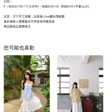
：
SIZE
裙長約108 (*不含肩帶)  / 胸圍約32-50 / 臀圍約43
｜
平量
公分
F
(
/
)
注意：尺寸手工測量，誤差值
屬合理範圍
±3cm
基於每個人螢幕顯示不同皆有些微色差
商品顏色以實體為主
您可能也喜歡