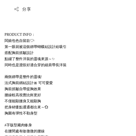
分享
：
PRODUCT INFO
闆娘包色自留款♡ᵎ
第一眼就被這個綁帶蝴蝶結設計給吸引
搭配胸前抓皺設計
點綴了整件洋裝的靈魂來源～✨
同時也是渡假好適合穿的細肩帶長洋裝
兩側綁帶是整件的靈魂!
法式胸前綁結設計🎀 可可愛愛
胸前抓皺自帶提胸效果
腰線較高視覺比例更好
不僅能顯腰身又能顯胸
把身材優點通通都出來～💞
胸圍有彈性不勒身型
A字版型藏肉修身
在腰間處有做微微的腰線