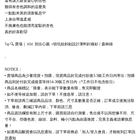
還有讓人眼冒愛心的杏色
難得有杏色調和的這麼美
一點點米黃的清新氣息💛
上身自帶溫柔感
不挑膚色也能漂亮駕馭的杏色
真的好喜歡😽
Top 🔍 賣場｜ A04 別出心裁 v領坑紋斜釦設計薄料針織衫 / 森林綠
-
：
NOTICE
賣場商品為少量現貨＋預購，現貨商品於完成付款後
個工作日內寄出
預購
•
3-5
/
商品則於付款完成後需等待
個工作日內（
工作日不包含假日）
14-30
*
商品名稱標記「限量」表示能下單數量有限，售完即斷貨
•
如不便等候追加期，請勿下單！不接急單，請注意！
•
下單前請再三確認商品品項、顏色、尺寸及數量是否正確，訂單成立後無法取
•
消、修改、刪減訂單內容，下單前請三思
商品資訊欄皆有附上尺寸表，購買前請自行測量，售出後不以與想像不符、尺
•
寸不合、些微色差、線頭、染料、極小污點為由退換貨，完美主義者請審慎思
量！
如遇商品斷貨會以訊息通知，請下單前務必「加入
登入會員」才能收到訂單訊
•
/
息通知