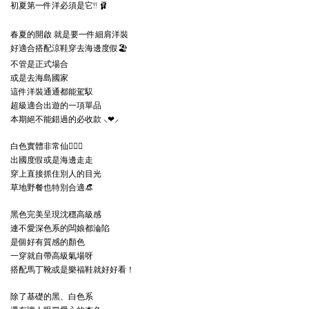
初夏第一件洋必須是它!! 🩰
春夏的開啟 就是要一件細肩洋裝
好適合搭配涼鞋穿去海邊度假🏖️
不管是正式場合
或是去海島國家
這件洋裝通通都能駕馭
超級適合出遊的一項單品
本期絕不能錯過的必收款 ⸜❤⸝‍
白色實體非常仙🧚🏻‍♀️
出國度假或是海邊走走
穿上直接抓住別人的目光
草地野餐也特別合適👒
黑色完美呈現沈穩高級感
連不愛深色系的闆娘都淪陷
是個好有質感的顏色
一穿就自帶高級氣場呀
搭配馬丁靴或是樂福鞋就好好看！
除了基礎的黑、白色系