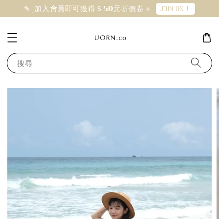
JOIN US！
✎ ̼ 加入會員即可獲得＄𝟱𝟬元折價卷 ⟡
搜尋