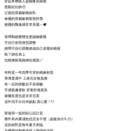
穿起來整個人超級修長顯瘦
更顯好比例😚
正面的剪裁修飾副乳
傘襬的剪裁修飾梨形跨寬
裙擺的飄逸感非常美麗～🕊
肩帶夠細整體也更細緻優雅
可自行依照身型調整
綁帶可自行調整綁成自己喜愛的模樣
除了綁在肩上
也能換個風格綁在後面🪄
布料是一年四季可穿的棉麻材質
厚薄度適中 上身完全無負擔
有一定的磅數且不容易皺
手感親膚柔軟 穿著舒適度高
裙襬長度也是非常完美
這件找不出任何缺點 真心愛！💘
更值得一提的貼心設計是
整件有內裏淺色也完全不透（超級加分🫰🏻）
這款絕對是每年夏天來臨
衣櫃裡頭都會派得上用場的洋裝