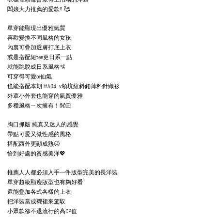
闆娘大力推薦的愛款!! 🥰
單穿能顯現出優雅氣質
喜歡變換不同風格的女孩
內裏可疊加透膚打底上衣
或是搭配短tee更日系一點
就能跳脫成日系風格🫧
可穿得可愛or仙氣
也能搭配本期 #A04 v領坑紋斜釦薄料針織衫
外罩小外套也能穿的氣質優雅
多種風格ㄧ次擁有！👐🏻
胸口抓皺 純真又迷人的感覺
帶點可愛又微性感的風格
搭配西外更顯成熟🥴
恰到好處的質感美洋💖
推薦人人都必須入手一件版型完美的長洋裝
單穿超級顯瘦版型也有夠好看
還能疊加各式各樣的上衣
把洋裝當成襯裙來駕馭
小眾款卻不退流行的高CP值