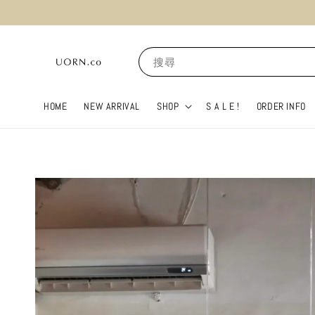
搜尋
HOME
NEW ARRIVAL
SHOP
S A L E !
ORDER INFO