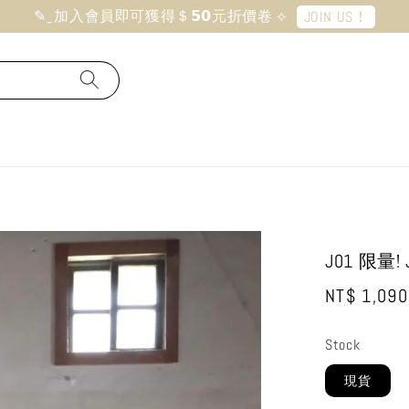
✎ ̼ 加入會員即可獲得＄𝟱𝟬元折價卷 ⟡
JOIN US！
J01 限量
Regular
NT$ 1,090
price
Stock
現貨