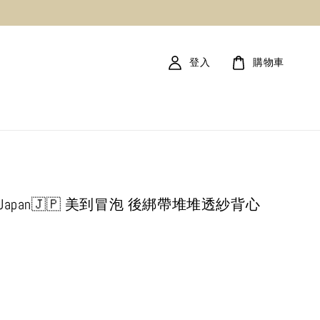
登入
購物車
! Japan🇯🇵 美到冒泡 後綁帶堆堆透紗背心