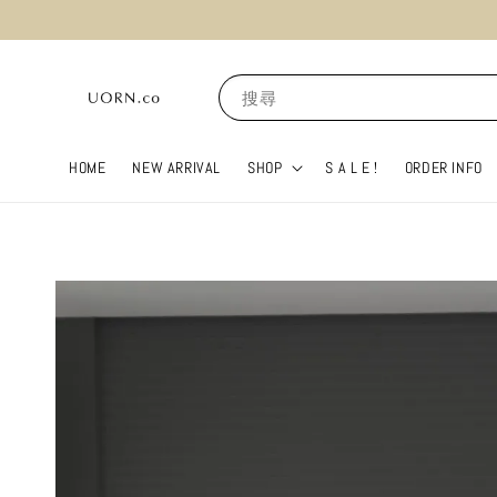
搜尋
HOME
NEW ARRIVAL
SHOP
S A L E !
ORDER INFO