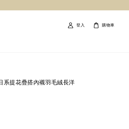
登入
購物車
st! 日系提花疊搭內襯羽毛絨長洋