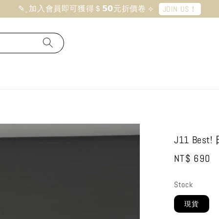
✎ ̼ 加入會員即可獲得＄𝟱𝟬元折價卷 ⟡
JOIN US！
J11 Be
Regular
NT$ 690
price
Stock
現貨