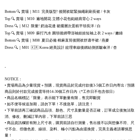
🔍
賣場
｜
完美版型
後開衩鬆緊抽繩刷刷長裙
卡灰
Bottom
M11
!
/
🔍
賣場
｜
遍地開花
立體小花包釦細肩背心
Top
M10
2 ways
🔍
｜
限量
奶油花邊
裙擺層次蛋糕平領長洋
白
Dress
M12
!
/
🔍
賣場｜
蘇打汽水
圓領後綁帶澎袖娃娃短袖上衣
嫩綠
Top
M09
2 ways /
🔍
賣場
｜
夏日必備
棉麻直筒後開衩舒適半裙
燕麥
Bottom
M08
/
🔍
｜
🇰🇷
絕美設計
紋理車線後綁結側抓皺傘洋
杏
Dress
M01
Korea
/
-
：
NOTICE
賣場商品為少量現貨＋預購，現貨商品於完成付款後
個工作日內寄出
預購
•
3-5
/
商品則於付款完成後需等待
個工作日內（
工作日不包含假日）
14-30
*
商品名稱標記「限量」表示能下單數量有限，售完即斷貨
•
如不便等候追加期，請勿下單！不接急單，請注意！
•
下單前請再三確認商品品項、顏色、尺寸及數量是否正確，訂單成立後無法取
•
消、修改、刪減訂單內容，下單前請三思
商品資訊欄皆有附上尺寸表，購買前請自行測量，售出後不以與想像不符、尺
•
寸不合、些微色差、線頭、染料、極小污點為由退換貨，完美主義者請審慎思
量！