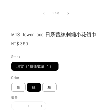
1
/
45
M18 flower lace 日系蕾絲刺繡小花領巾
Regular
NT$ 390
price
Stock
現貨（*最後數量 .ᐟ‪‪‪ ）
Color
白
綠
粉
數量