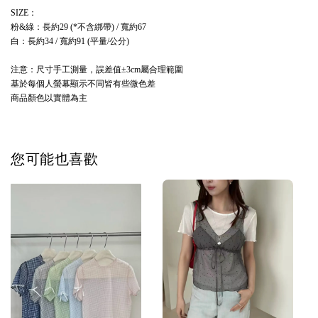
：
SIZE
粉
綠：長約
不含綁帶
寬約
&
29 (*
) /
67
白：長約
寬約
平量
公分
34 /
91 (
/
)
注意：尺寸手工測量，誤差值
屬合理範圍
±3cm
基於每個人螢幕顯示不同皆有些微色差
商品顏色以實體為主
您可能也喜歡