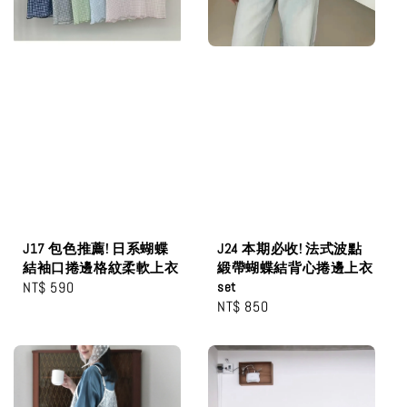
J17 包色推薦! 日系蝴蝶
J24 本期必收! 法式波點
結袖口捲邊格紋柔軟上衣
緞帶蝴蝶結背心捲邊上衣
Regular
NT$ 590
set
Regular
NT$ 850
price
price