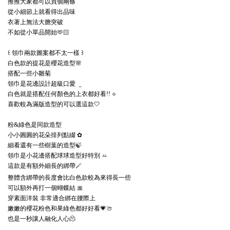
推推大家都可以買個兩條
從小細節上就看得出品味
衣著上無法大膽突破
不如從小單品開始🫶🏻
領巾兩款圖案都不太一樣
꒰
꒱
白色款的提花是櫻花造型🌸
搭配一些小雛菊
̫
領巾是花邊設計超級口愛
白色就是搭配任何顏色的上衣都好看
!!
⟡
喜歡較為滿版造型的可以選這款🤍
粉
綠色是同款造型
&
小小圓圓的花朵排列點綴
✿
細看還有一些樹葉的造型🍃
領巾是小花邊搭配球球造型好特別
ꕁ
這款是有額外細長的綁帶🪄
整體含綁帶的長度會比白色款較為來得長一些
可以額外再打一個蝴蝶結
🎀
穿素面洋裝
非常適合綁在腰際上
嫩嫩的櫻花粉色和果綠色都好好看💗🍈
也是一秒讓人融化人心🫠