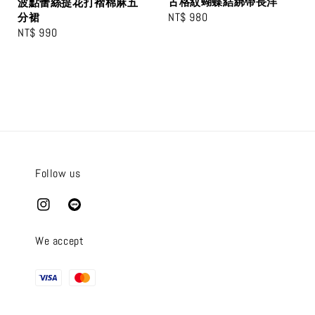
古格紋蝴蝶結綁帶長洋
波點蕾絲提花打褶棉麻五
Regular
NT$ 980
分裙
Regular
NT$ 990
price
price
Follow us
We accept