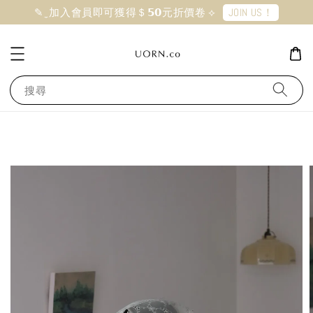
JOIN US！
✎ ̼ 加入會員即可獲得＄𝟱𝟬元折價卷 ⟡
搜尋