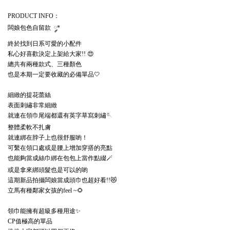
：
PRODUCT INFO
闆娘包色自留款
༘
*
終於找到日系可愛的小配件
私心好喜歡決定上架給大家
😍
!!
總共有兩種款式、三種顏色
也是本期一定要收藏的必備單品🤍
細緻的提花蕾絲
表面刺繡非常細緻
就連在領巾尾端都還有英字草寫刺繡🪡
整體柔軟不扎膚
就連綁在脖子上也很舒服喲！
可繫在領口處或是腰上增加穿搭的亮點
也能夠當成絲巾綁在包包上當作點綴🪄
或是拿來綁頭髮也是可以的喲
這期新品拍攝闆娘當成頭巾也超好看
😻
!!
立馬有種鄰家女孩的
🌻
feel ~
領巾能擁有超級多種用途✨
值極高的單品
CP