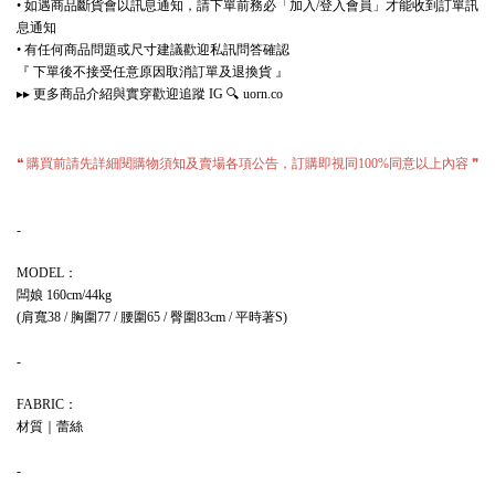
如遇商品斷貨會以訊息通知，請下單前務必「加入
登入會員」才能收到訂單訊
•
/
息通知
有任何商品問題或尺寸建議歡迎私訊問答確認
•
『
下單後不接受任意原因取消訂單及退換貨
』
更多商品介紹與實穿歡迎追蹤
🔍
▸▸
IG
uorn.co
購買前請先詳細閱購物須知及賣場各項公告，訂購即視同
同意以上內容
❝
100%
❞
-
：
MODEL
闆娘
160cm/44kg
肩寬
胸圍
腰圍
臀圍
平時著
(
38 /
77 /
65 /
83cm /
S)
-
：
FABRIC
材質｜蕾絲
-