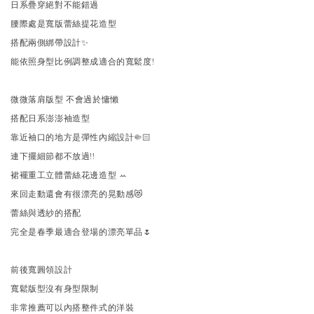
日系疊穿絕對不能錯過
腰際處是寬版蕾絲提花造型
搭配兩側綁帶設計✨
能依照身型比例調整成適合的寬鬆度!
微微落肩版型 不會過於慵懶
搭配日系澎澎袖造型
靠近袖口的地方是彈性內縮設計🤏🏻
連下擺細節都不放過!!
裙襬重工立體蕾絲花邊造型 ꕀ️
來回走動還會有很漂亮的晃動感😻
蕾絲與透紗的搭配
完全是春季最適合登場的漂亮單品🌷
前後寬圓領設計
寬鬆版型沒有身型限制
非常推薦可以內搭整件式的洋裝