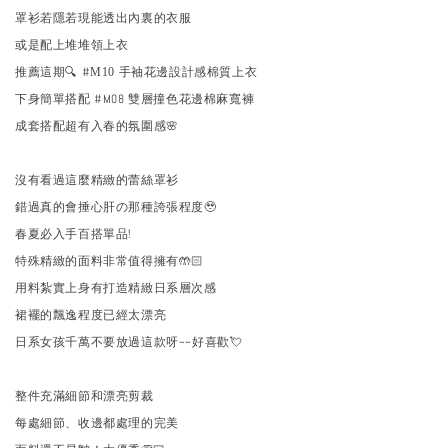
罩衫若隱若現能透出內裏的衣服
或是配上堆堆領上衣
推薦這期🔍 #
M10 手袖花邊設計感棉質上衣
下身簡單搭配 #M08 雙層撞色花邊棉麻寬褲
成套搭配超有入春的氛圍感🌸
沒有看過這麼精緻的蕾絲罩衫
錯過真的會捶心肝の那種誇張程度🥹
春夏必入手百搭單品!
特殊精緻的面料非常值得擁有🤲🏻
用料紮實上身有打造精緻日系層次感
裙襬的飄逸程度已經太漂亮
日系女孩千萬不要放過這款呀~~好喜歡💘
整件充滿細節和漂亮剪裁
每處細節、收邊都處理的完美