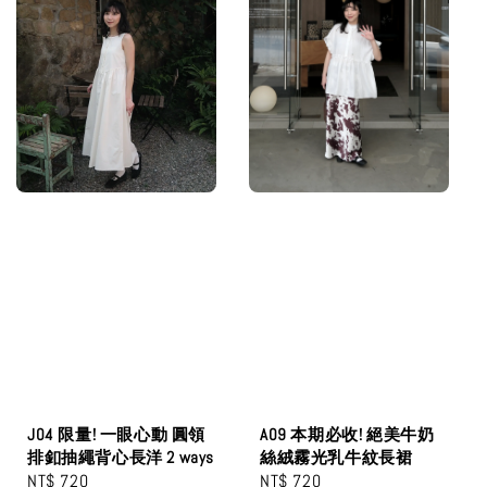
J04 限量! 一眼心動 圓領
A09 本期必收! 絕美牛奶
排釦抽繩背心長洋 2 ways
絲絨霧光乳牛紋長裙
Regular
NT$ 720
Regular
NT$ 720