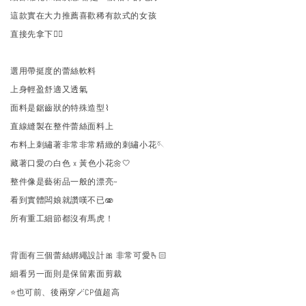
這款實在大力推薦喜歡稀有款式的女孩
直接先拿下🖐🏻
選用帶挺度的蕾絲軟料
上身輕盈舒適又透氣
面料是鋸齒狀的特殊造型⌇
直線縫製在整件蕾絲面料上
布料上刺繡著非常非常精緻的刺繡小花🪡
藏著口愛の白色 x 黃色小花🌼🤍
整件像是藝術品一般的漂亮~
看到實體闆娘就讚嘆不已🫨
所有重工細節都沒有馬虎！
背面有三個蕾絲綁繩設計🎀 非常可愛🫰🏻
細看另一面則是保留素面剪裁
⭐️也可前、後兩穿🪄CP值超高