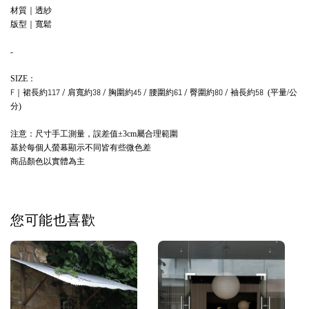
材質｜透紗
版型
｜寬鬆
-
：
SIZE
F
｜裙長約117 / 肩寬約38 / 胸圍約45 / 腰圍約61 / 臀圍約80 / 袖長約58
平量
公
(
/
分
)
注意：尺寸手工測量，誤差值
屬合理範圍
±3cm
基於每個人螢幕顯示不同皆有些微色差
商品顏色以實體為主
您可能也喜歡