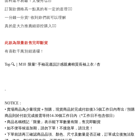
面料還不易皺！太優秀👏🏻
訂製款價格高一點真的有一定的道理🙂‍↕️
一分錢一分貨! 收到妳們就可以理解
真的是大力推薦細節控購入❤️‍🔥
此款為限量款售完即斷貨
有喜歡千萬別錯過囉！
Top 🔍｜M10 限量! 手袖花邊設計感親膚棉質長袖上衣 / 杏
-
：
NOTICE
賣場商品為少量現貨＋預購，現貨商品於完成付款後
個工作日內寄出
預購
•
3-5
/
商品則於付款完成後需等待
個工作日內（
工作日不包含假日）
14-30
*
商品名稱標記「限量」表示能下單數量有限，售完即斷貨
•
如不便等候追加期，請勿下單！不接急單，請注意！
•
下單前請再三確認商品品項、顏色、尺寸及數量是否正確，訂單成立後無法取
•