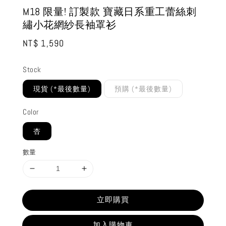
M18 限量! 訂製款 寶藏日系重工蕾絲刺
繡小花網紗長袖罩衫
Regular
NT$ 1,590
price
Stock
現貨 (*最後數量)
預購 (*最後數量)
Color
杏
數量
立即購買
加入購物車