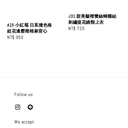
J31 甜美皺褶蕾絲蝴蝶結
刺繡提花繞頸上衣
A15 小紅莓 日系撞色格
Regular
NT$ 720
紋花邊壓褶棉麻背心
price
Regular
NT$ 950
price
Follow us
We accept