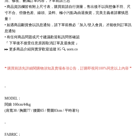
消、修改、刪減訂單內容，下單前請三思
商品資訊欄皆有附上尺寸表，購買前請自行測量，售出後不以與想像不符、尺
•
寸不合、些微色差、線頭、染料、極小污點為由退換貨，完美主義者請審慎思
量！
如遇商品斷貨會以訊息通知，請下單前務必「加入
登入會員」才能收到訂單訊
•
/
息通知
有任何商品問題或尺寸建議歡迎私訊問答確認
•
『
下單後不接受任意原因取消訂單及退換貨
』
更多商品介紹與實穿歡迎追蹤
🔍
▸▸
IG
uorn.co
購買前請先詳細閱購物須知及賣場各項公告，訂購即視同
同意以上內容
❝
100%
❞
-
：
MODEL
闆娘
160cm/44kg
肩寬
胸圍
腰圍
臀圍
平時著
(
38 /
77 /
65 /
83cm /
S)
-
：
FABRIC