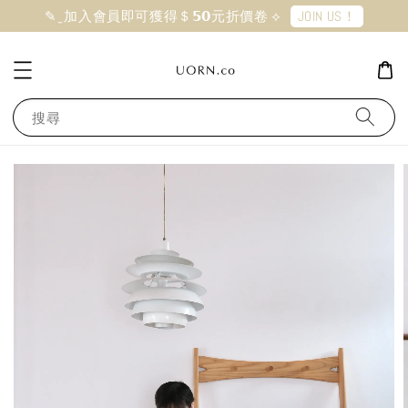
JOIN US！
✎ ̼ 加入會員即可獲得＄𝟱𝟬元折價卷 ⟡
搜尋