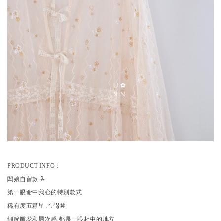
：
PRODUCT INFO
闆娘自留款 𖡆
第一眼命中我心的特別款式
稀有度五顆星 .ᐟ.ᐟ🎖️🤩
細節雕花和層次感 都是一眼相中的地方