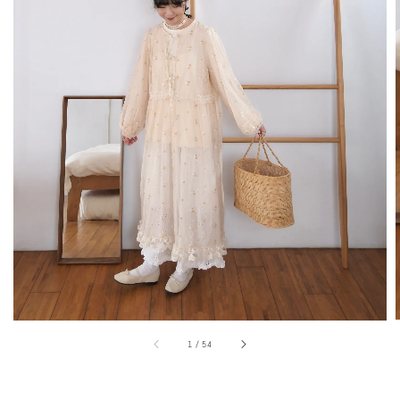
1
/
54