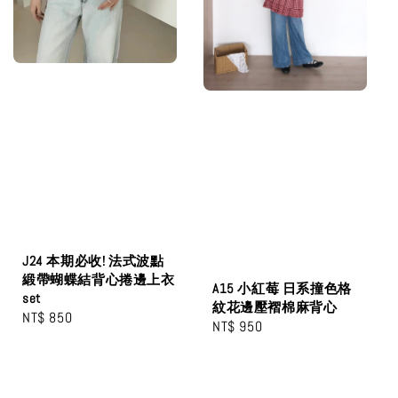
J24 本期必收! 法式波點
緞帶蝴蝶結背心捲邊上衣
A15 小紅莓 日系撞色格
set
紋花邊壓褶棉麻背心
Regular
NT$ 850
Regular
NT$ 950
price
price