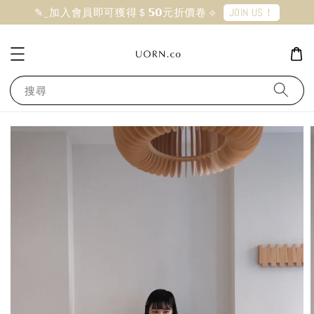
JOIN US！
✎ ̼ 加入會員即可獲得＄𝟱𝟬元折價卷 ⟡
搜尋