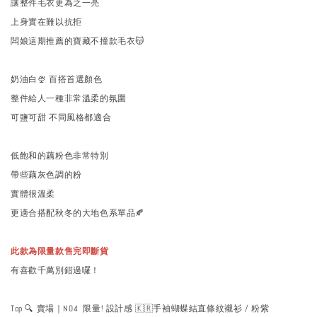
讓整件毛衣更為之一亮
上身實在難以抗拒
闆娘這期推薦的寶藏不撞款毛衣😽
奶油白🍨 百搭首選顏色
整件給人一種非常溫柔的氛圍
可鹽可甜 不同風格都適合
低飽和的藕粉色非常特別
帶些藕灰色調的粉
實體很溫柔
更適合搭配秋冬的大地色系單品🍂
此款為限量款售完即斷貨
有喜歡千萬別錯過囉！
Top 🔍 賣場｜N04 限量! 設計感 🇰🇷手袖蝴蝶結直條紋襯衫 / 粉紫