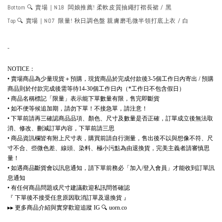
Bottom 🔍 賣場｜N18 闆娘推薦! 柔軟皮質抽繩打褶長裙 / 黑
Top 🔍 賣場｜N07 限量! 秋日調色盤 親膚磨毛微半領打底上衣 / 白
-
：
NOTICE
賣場商品為少量現貨＋預購，現貨商品於完成付款後
個工作日內寄出
預購
•
3-5
/
商品則於付款完成後需等待
個工作日內（
工作日不包含假日）
14-30
*
商品名稱標記「限量」表示能下單數量有限，售完即斷貨
•
如不便等候追加期，請勿下單！不接急單，請注意！
•
下單前請再三確認商品品項、顏色、尺寸及數量是否正確，訂單成立後無法取
•
消、修改、刪減訂單內容，下單前請三思
商品資訊欄皆有附上尺寸表，購買前請自行測量，售出後不以與想像不符、尺
•
寸不合、些微色差、線頭、染料、極小污點為由退換貨，完美主義者請審慎思
量！
如遇商品斷貨會以訊息通知，請下單前務必「加入
登入會員」才能收到訂單訊
•
/
息通知
有任何商品問題或尺寸建議歡迎私訊問答確認
•
『
下單後不接受任意原因取消訂單及退換貨
』
更多商品介紹與實穿歡迎追蹤
🔍
▸▸
IG
uorn.co