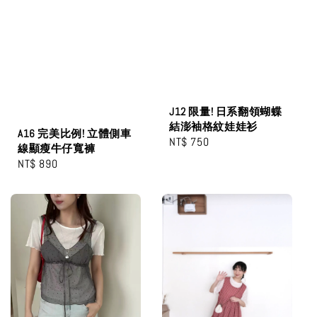
J12 限量! 日系翻領蝴蝶
結澎袖格紋娃娃衫
A16 完美比例! 立體側車
Regular
NT$ 750
線顯瘦牛仔寬褲
price
Regular
NT$ 890
price