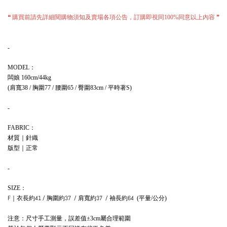
購買前請先詳細閱購物須知及賣場各項公告，訂購即視同
同意以上內容
❝
100%
❞
-
：
MODEL
闆娘
160cm/44kg
肩寬
胸圍
腰圍
臀圍
平時著
(
38 /
77 /
65 /
83cm /
S)
-
：
FABRIC
材質｜針織
版型
｜正常
-
：
SIZE
F
｜
衣長約41 / 胸圍約37 / 肩寬約37 / 袖長約64
平量
公分
(
/
)
注意：尺寸手工測量，誤差值
屬合理範圍
±3cm