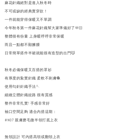
麻花針織絕對是進入秋冬時
不可或缺的經典實穿款！
一件就能穿得保暖又不單調
今年秋冬第一件麻花針織幫大家準備好了🫶🏻
整體很有份量 上身暖呼呼非常保暖
而且一點都不顯臃腫
日常簡單搭件半裙就能很有造型的出門😽
秋冬必備保暖又百搭的罩衫
有厚度的紮實針織 柔軟不刺膚🧶
使用勾針針織手法🪡
細緻立體針織紋路 很有質感
整件非常扎實! 手感非常好
袖口空間足夠 適合內搭這期：
#N07 親膚磨毛微半領打底上衣
無領設計 可內搭高領或翻領上衣