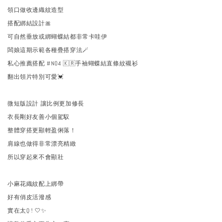
領口做收邊織紋造型
搭配綁結設計🎀
可自然垂放或綁蝴蝶結都非常卡哇伊
闆娘這期示範各種疊搭穿法🪄
私心推薦搭配 #N04 🇰🇷手袖蝴蝶結直條紋襯衫
翻出領片特別可愛💓
微短版設計 讓比例更加修長
衣長剛好友善小個駕馭
整體穿搭更顯輕盈俐落！
肩線也做得非常漂亮精緻
所以穿起來不會顯壯
小麻花織紋配上綁帶
好有俏皮活潑感
實在太Q ! 🤍✨