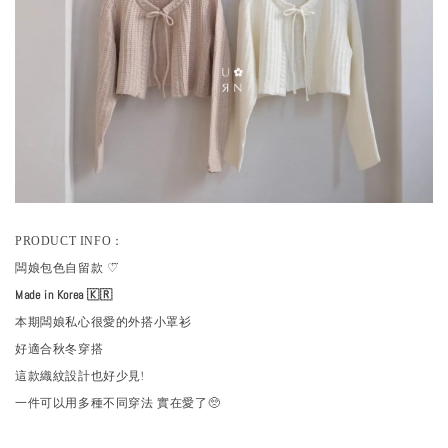
：
PRODUCT INFO
闆娘包色自留款 ♡⃛
Made in Korea 🇰🇷
本期闆娘私心很愛的外搭小罩衫
好適合秋冬穿搭
這款織紋設計也好少見!
一件可以用多種不同穿法 實在愛了🥺