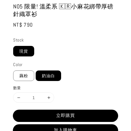
N05 限量! 溫柔系 🇰🇷小麻花綁帶厚磅
針織罩衫
Regular
NT$ 790
price
Stock
現貨
Color
藕粉
奶油白
數量
立即購買
加入購物車