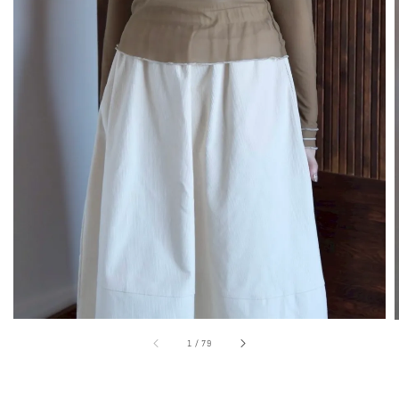
1
/
79