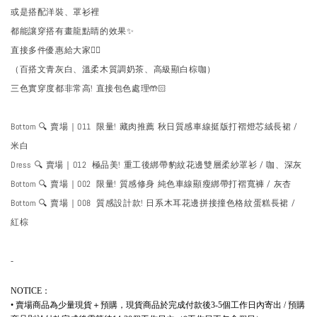
或是搭配洋裝、罩衫裡
都能讓穿搭有畫龍點睛的效果✨
直接多件優惠給大家❤️‍🔥
（百搭文青灰白、溫柔木質調奶茶、高級顯白棕咖）
三色實穿度都非常高! 直接包色處理🤲🏻
Bottom 🔍 賣場｜O11 限量! 藏肉推薦 秋日質感車線挺版打褶燈芯絨長裙 /
米白
Dress 🔍 賣場｜O12 極品美! 重工後綁帶豹紋花邊雙層柔紗罩衫 / 咖、深灰
Bottom 🔍 賣場｜O02 限量! 質感修身 純色車線顯瘦綁帶打褶寬褲 / 灰杏
Bottom 🔍 賣場｜O08 質感設計款! 日系木耳花邊拼接撞色格紋蛋糕長裙 /
紅棕
-
：
NOTICE
賣場商品為少量現貨＋預購，現貨商品於完成付款後
個工作日內寄出
預購
•
3-5
/