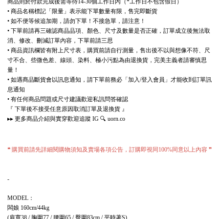
商品則於付款完成後需等待
個工作日內（
工作日不包含假日）
14-30
*
商品名稱標記「限量」表示能下單數量有限，售完即斷貨
•
如不便等候追加期，請勿下單！不接急單，請注意！
•
下單前請再三確認商品品項、顏色、尺寸及數量是否正確，訂單成立後無法取
•
消、修改、刪減訂單內容，下單前請三思
商品資訊欄皆有附上尺寸表，購買前請自行測量，售出後不以與想像不符、尺
•
寸不合、些微色差、線頭、染料、極小污點為由退換貨，完美主義者請審慎思
量！
如遇商品斷貨會以訊息通知，請下單前務必「加入
登入會員」才能收到訂單訊
•
/
息通知
有任何商品問題或尺寸建議歡迎私訊問答確認
•
『
下單後不接受任意原因取消訂單及退換貨
』
更多商品介紹與實穿歡迎追蹤
🔍
▸▸
IG
uorn.co
購買前請先詳細閱購物須知及賣場各項公告，訂購即視同
同意以上內容
❝
100%
❞
-
：
MODEL
闆娘
160cm/44kg
肩寬
胸圍
腰圍
臀圍
平時著
(
38 /
77 /
65 /
83cm /
S)