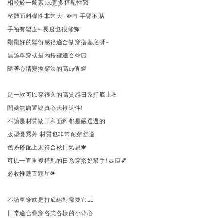
相較於一般素tee更多搭配性🥰
整體面料彈性非常大! 🤏🏻 手臂不貼
手袖有鬆度~ 長度也很修飾
剛剛好的鬆份感很適合做穿搭基底呀~
無論單穿或是內搭都適合🫶🏻
隨著心情變換穿法的高cp值💯
是一款可以穿很久的高質感日系打底上衣
闆娘無庸置疑真心大推這件!
不論是材質做工和面料都是嚴選過的
版型優秀外 材質也非常耐穿舒適
色系搭配上太符合秋日氣息🍁
可以一直重複搭配的日系穿搭好幫手! 🤝🏻💕
必收推薦五顆星🌟
不論單穿或是打底絕對需要它🙂‍↕️
日常適合疊穿各式各樣的小背心