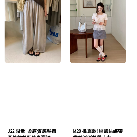
M20 推薦款! 蝴蝶結綁帶
J22 限量! 柔霧質感壓褶