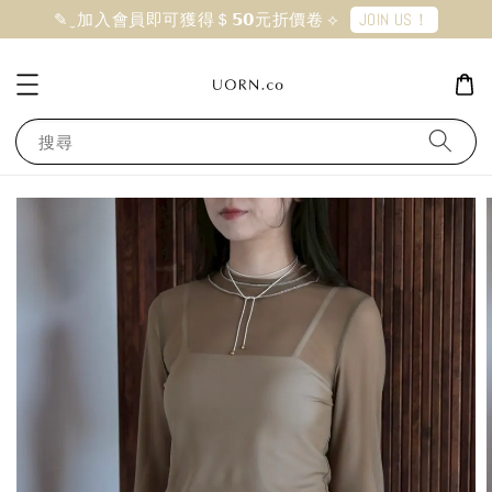
JOIN US！
✎ ̼ 加入會員即可獲得＄𝟱𝟬元折價卷 ⟡
搜尋