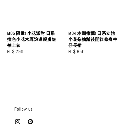
M05 限量! 小花派對 日系
M04 本期推薦! 日系立體
撞色小花木耳滾邊親膚短
小花朵抽鬚後開衩修身牛
袖上衣
仔長裙
Regular
NT$ 790
Regular
NT$ 950
price
price
Follow us