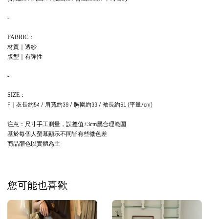
-
：
FABRIC
材質｜
透紗
版型
｜有彈性
-
：
SIZE
F
｜
衣長約54 / 肩寬約39 / 胸圍約33 / 袖長約61 (平量/cm)
注意：尺寸手工測量，誤差值
屬合理範圍
±3cm
基於每個人螢幕顯示不同皆有些微色差
商品顏色以實體為主
您可能也喜歡