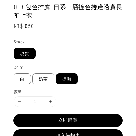
O13 包色推薦! 日系三層撞色捲邊透膚長
袖上衣
Regular
NT$ 650
price
Stock
現貨
Color
白
奶茶
棕咖
數量
立即購買
加入購物車