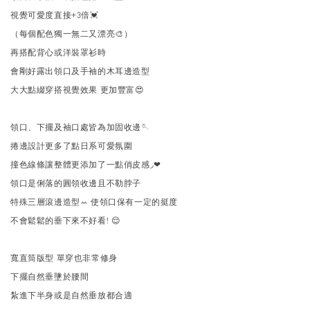
視覺可愛度直接+3倍💓
（每個配色獨一無二又漂亮🎨）
再搭配背心或洋裝罩衫時
會剛好露出領口及手袖的木耳邊造型
大大點綴穿搭視覺效果 更加豐富😍
領口、下擺及袖口處皆為加固收邊🪡
捲邊設計更多了點日系可愛氛圍
撞色線條讓整體更添加了一點俏皮感◞❤
領口是俐落的圓領收邊且不勒脖子
特殊三層滾邊造型ꕀ 使領口保有一定的挺度
不會鬆鬆的垂下來不好看! 😌
寬直筒版型 單穿也非常修身
下擺自然垂墬於腰間
紮進下半身或是自然垂放都合適