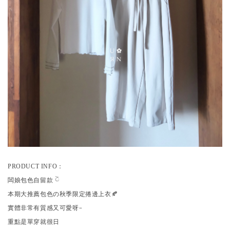
：
PRODUCT INFO
闆娘包色自留款 𓎤
本期大推薦包色の秋季限定捲邊上衣🍂
實體非常有質感又可愛呀~
重點是單穿就很日