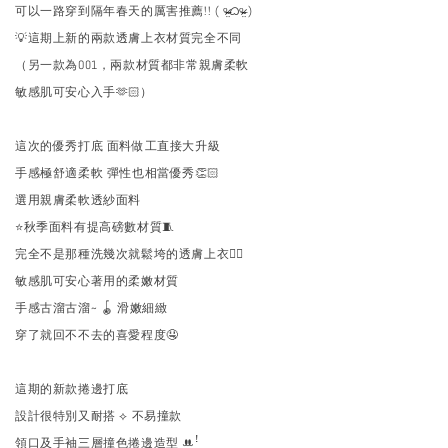
可以一路穿到隔年春天的厲害推薦!! ( ᵒ̴̶̷̤ᜊᵒ̴̶̷̤ )
💡這期上新的兩款透膚上衣材質完全不同
（另一款為O01，兩款材質都非常親膚柔軟
敏感肌可安心入手🫶🏻）
這次的優秀打底 面料做工直接大升級
手感極舒適柔軟 彈性也相當優秀👏🏻
選用親膚柔軟透紗面料
⭐️秋季面料有提高磅數材質🧵
完全不是那種洗幾次就鬆垮的透膚上衣🙂‍↔️
敏感肌可安心著用的柔嫩材質
手感古溜古溜~ 🪀 滑嫩細緻
穿了就回不不去的喜愛程度🤤
這期的新款捲邊打底
設計很特別又耐搭 ⟡ 不易撞款
領口及手袖三層撞色捲邊造型 ꔚꜝ